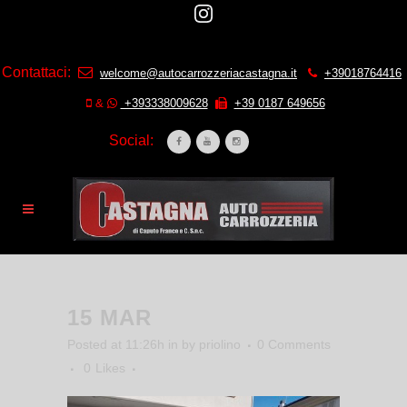
Contattaci:
welcome@autocarrozzeriacastagna.it
+39018764416
&
+393338009628
+39 0187 649656
Social:
15 MAR
Posted at 11:26h
in
by
priolino
0 Comments
0
Likes