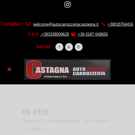
Contattaci:
welcome@autocarrozzeriacastagna.it
+39018764416
&
+393338009628
+39 0187 649656
Social:
SLIDE4
09 FEB
SLIDE4
Posted at 21:54h
in
by
priolino
0 Comments
0
Likes