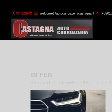
Contattaci:
welcome@autocarrozzeriacastagna.it
+3901
SLIDE2
09 FEB
SLIDE2
Posted at 21:54h
in
by
priolino
0 Comments
0