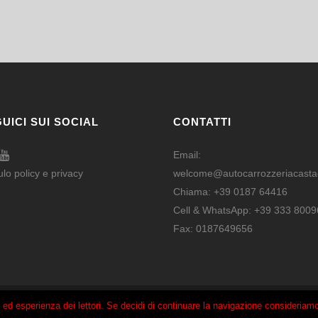
UICI SUI SOCIAL
CONTATTI
Email:
ulo
policy e privacy
welcome@autocarrozzeriacastag
Chiama:
+39 0187 64416
Cell & WhatsApp:
+39 333 8009
Fax: 0187649656
© Copyright 2017 -
UpgradePc
i ed esperienza dei lettori. Se decidi di continuare la navigazione consideriamo