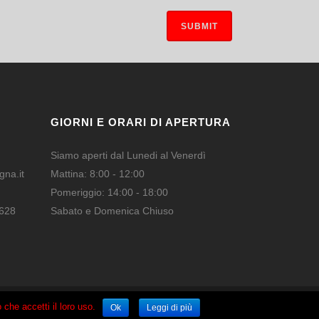
GIORNI E ORARI DI APERTURA
Siamo aperti dal Lunedi al Venerdì
na.it
Mattina: 8:00 - 12:00
Pomeriggio: 14:00 - 18:00
628
Sabato e Domenica Chiuso
 che accetti il loro uso.
Ok
Leggi di più