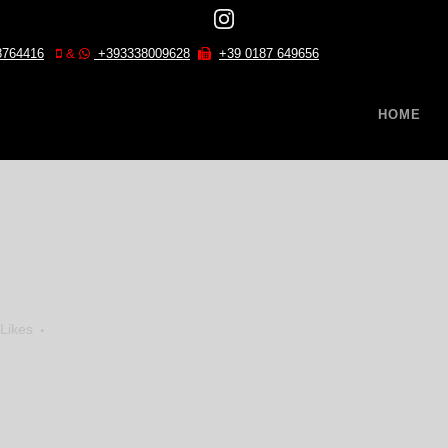
8764416
&
+393338009628
+39 0187 649656
HOME
Likes