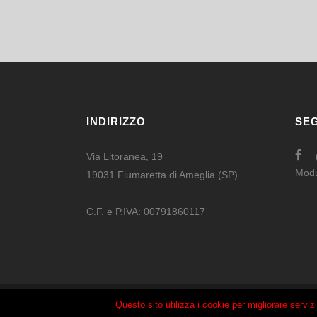
INDIRIZZO
SEG
Via Litoranea, 19
Mod
19031 Fiumaretta di Ameglia (SP)
C.F. e P.IVA: 00791860117
Questo sito utilizza i cookie per migliorare serviz