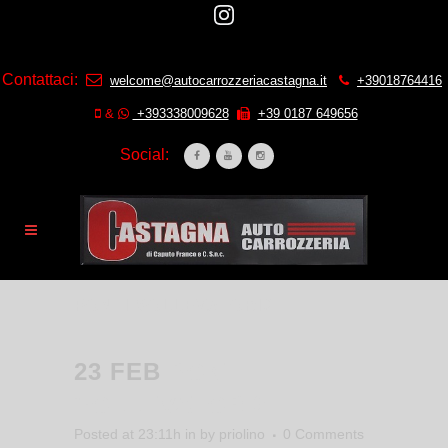
Contattaci:
welcome@autocarrozzeriacastagna.it
+39018764416
&
+393338009628
+39 0187 649656
Social:
PONTI SOLLEVATORI2
23 FEB
PONTI
SOLLEVATORI2
Posted at 23:11h
in
by
priolino
0 Comments