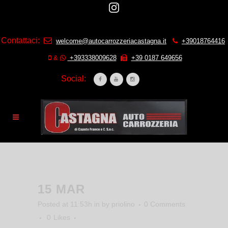
Contattaci:
welcome@autocarrozzeriacastagna.it
+39018764416
&
+393338009628
+39 0187 649656
Social:
MAPPA
15 MAR
MAPPA
Posted at 11:53h
in
by
priolino
0 Comments
0
Likes