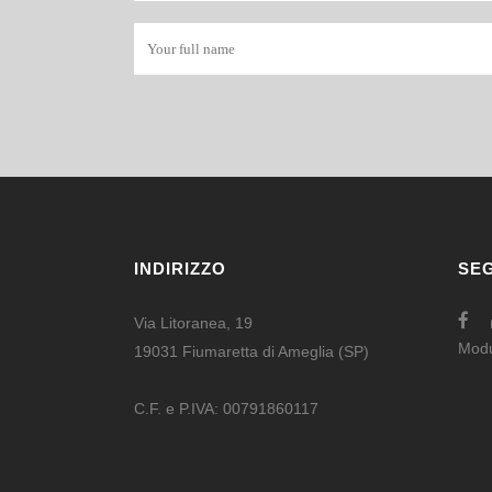
INDIRIZZO
SEG
Via Litoranea, 19
Mod
19031 Fiumaretta di Ameglia (SP)
C.F. e P.IVA: 00791860117