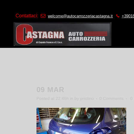
Contattaci:
welcome@autocarrozzeriacastagna.it
+3901
09 MAR
Posted at 22:46h
in
by
priolino
0 Comments
0