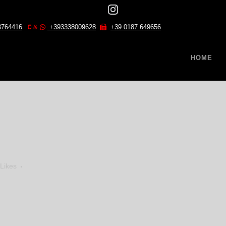
8764416
&
+393338009628
+39 0187 649656
HOME
Likes