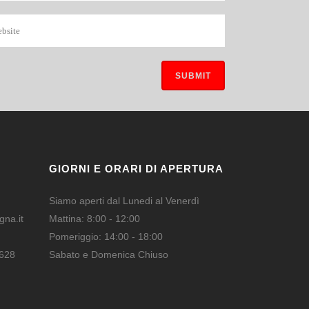
GIORNI E ORARI DI APERTURA
Siamo aperti dal Lunedi al Venerdì
na.it
Mattina: 8:00 - 12:00
Pomeriggio: 14:00 - 18:00
628
Sabato e Domenica Chiuso