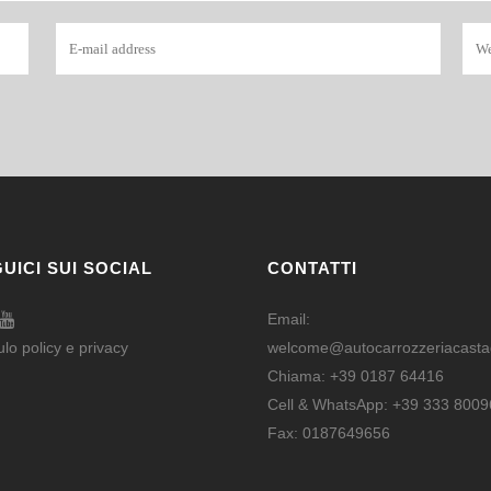
UICI SUI SOCIAL
CONTATTI
Email:
ulo
policy e privacy
welcome@autocarrozzeriacastag
Chiama:
+39 0187 64416
Cell & WhatsApp:
+39 333 8009
Fax: 0187649656