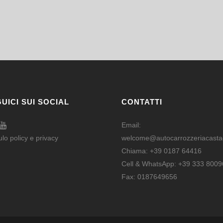
UICI SUI SOCIAL
CONTATTI
Email:
ulo
policy e privacy
welcome@autocarrozzeriacastag
Chiama:
+39 0187 64416
Cell & WhatsApp:
+39 333 8009
Fax: 0187649656