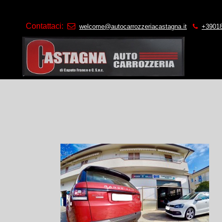
Contattaci:
welcome@autocarrozzeriacastagna.it
+3901