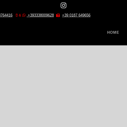
8764416
&
+393338009628
+39 0187 649656
HOME