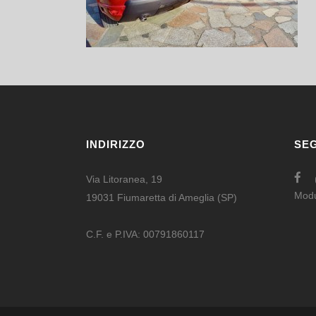
INDIRIZZO
SEG
Via Litoranea, 19
Mod
19031 Fiumaretta di Ameglia (SP)
C.F. e P.IVA: 00791860117