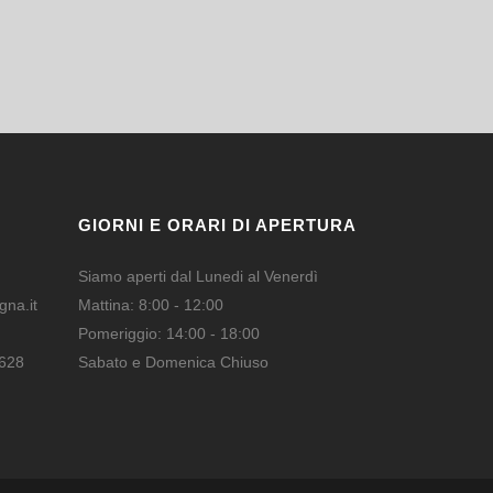
GIORNI E ORARI DI APERTURA
Siamo aperti dal Lunedi al Venerdì
na.it
Mattina: 8:00 - 12:00
Pomeriggio: 14:00 - 18:00
628
Sabato e Domenica Chiuso