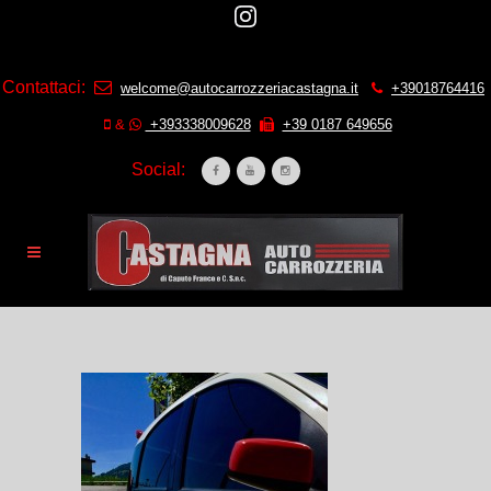
Contattaci:
welcome@autocarrozzeriacastagna.it
+39018764416
&
+393338009628
+39 0187 649656
Social: