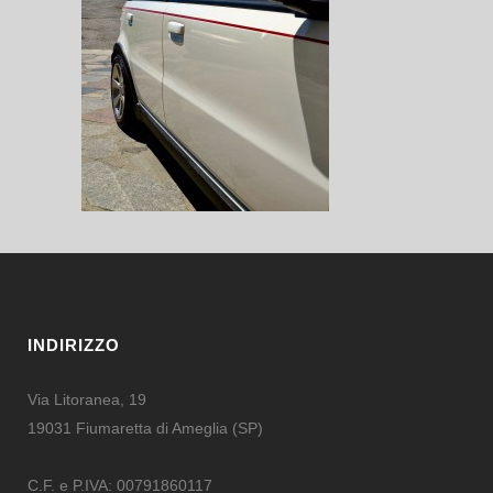
INDIRIZZO
Via Litoranea, 19
19031 Fiumaretta di Ameglia (SP)
C.F. e P.IVA: 00791860117