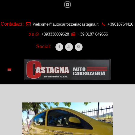
Contattaci:
welcome@autocarrozzeriacastagna.it
+39018764416
&
+393338009628
+39 0187 649656
Social: