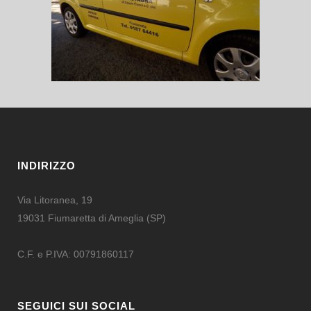
INDIRIZZO
Via Litoranea, 19
19031 Fiumaretta di Ameglia (SP)
C.F. e P.IVA: 00791860117
SEGUICI SUI SOCIAL