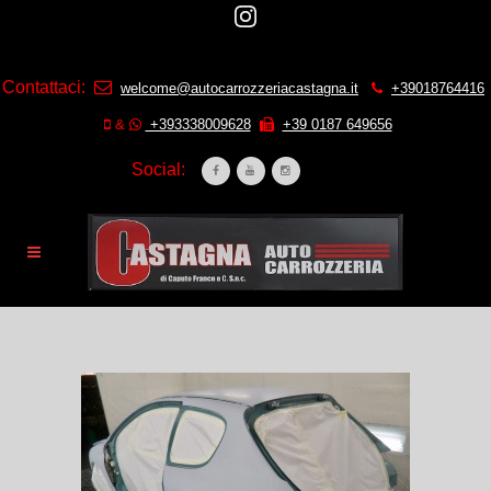
Contattaci:
welcome@autocarrozzeriacastagna.it
+39018764416
&
+393338009628
+39 0187 649656
Social: